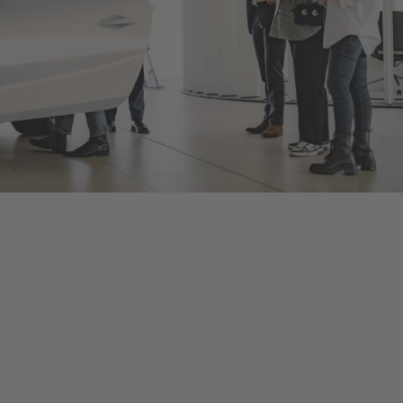
Bentley Mannheim
Als offizieller Bentley Motors-Händler bieten wir Ihnen neue
und gebrauchte Bentley-Fahrzeuge, umfangreiches Zubehör
und ein herstellerzertifiziertes Serviceangebot, damit Sie bei
jeder Fahrt in Ihrem Bentley von dessen optimalem
Leistungsvermögen profitieren. Kontaktieren Sie uns, um eine
Probefahrt oder eine Inspektion bei Mannheim zu vereinbaren,
oder schauen Sie persönlich vorbei, um mehr zu erfahren – die
Details finden Sie unten.