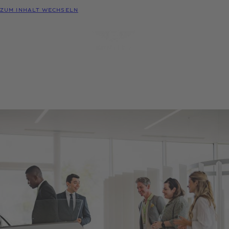
MODELLE
ZUM INHALT WECHSELN
MENÜ
PROBEFAHRT
KONFIGURATOR
HÄNDLER-
ANFRAGEN
SUCHE