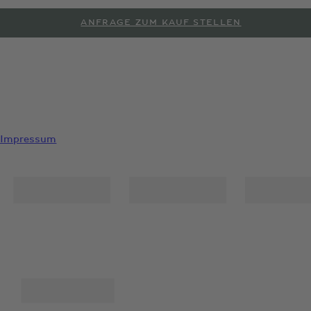
ANFRAGE ZUM KAUF STELLEN
PROBEFAHRT ANFORDERN
Impressum